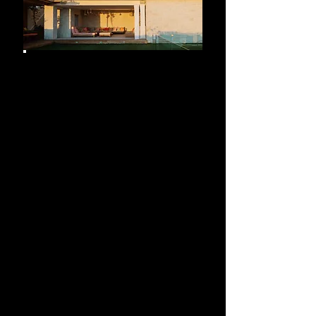
Rijnaarts
Glazenwasserij, Gevelreiniging &
Schoonmaakbedrijf
Maasboulevard
191 -3207
RM - SPIJKENISSE
E : rijnaarts.r@gmail.com
W :
www.rrijnaarts.com
T :
06 53 683 589
(Robin)
KvK :
69487979
BTW NL002014188B32