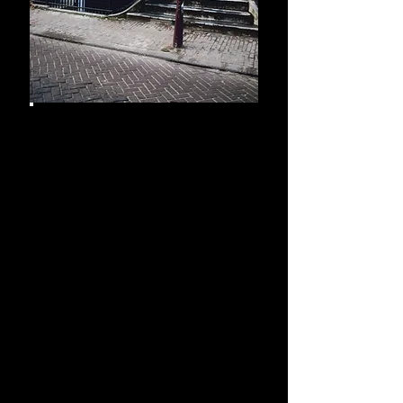
Rijnaarts
Glazenwasserij, Gevelreiniging &
Schoonmaakbedrijf
Maasboulevard
191 -3207
RM - SPIJKENISSE
E : rijnaarts.r@gmail.com
W :
www.rrijnaarts.com
T :
06 53 683 589
(Robin)
KvK :
69487979
BTW NL002014188B32